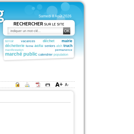
g
Samedi 8 Août 2026
RECHERCHER
SUR LE SITE
OK
déchet
mairie
terroir
​
vacances
​
​
actu
déchetterie
truch
​
​
​
seniors
​
alsh
​
ferme
​
manifestation
permanence
marché public
​
calendrier
​
population