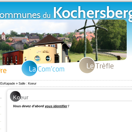
Kochersber
ommunes
du
La Com'com
Le Trèfle
s EsKapade
»
Salle : Koeur
Ko
eur
Vous devez d'abord
vous identifier
!