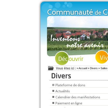
Communauté
C
de
Découvrir
Vivre
»
Accueil
»
Divers
»
Salle
Plateforme de dons
Actualités
Calendrier des manifestations
Paiement en ligne