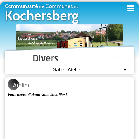
Communauté
Communes
de
du
Kochersberg
Salle : Atelier
At
elier
Vous devez d'abord
vous identifier
!