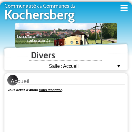
Communauté
Communes
de
du
Kochersberg
Salle : Accueil
Ac
cueil
Vous devez d'abord
vous identifier
!