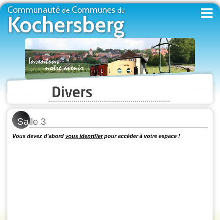
Communauté
Communes
de
du
Kochersberg
Sa
lle 3
Vous devez d'abord
vous identifier
pour accéder à votre espace !